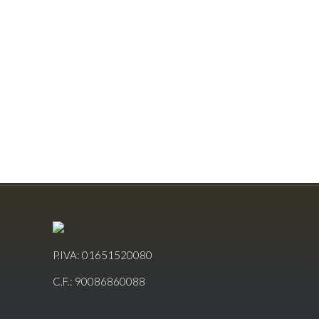
P.IVA: 01651520080
C.F.: 90086860088