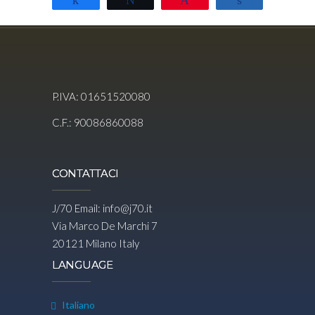
P.IVA: 01651520080
C.F.: 90086860088
CONTATTACI
J/70 Email:
info@j70.it
Via Marco De Marchi 7
20121 Milano Italy
LANGUAGE
Italiano