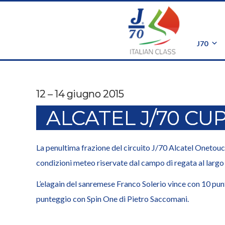
Cervia, 12 – 14 giugno 2015
J70
12 – 14 giugno 2015
ALCATEL J/70 CU
La penultima frazione del circuito J/70 Alcatel Onetouch 
condizioni meteo riservate dal campo di regata al largo d
L’elagain del sanremese Franco Solerio vince con 10 punt
punteggio con Spin One di Pietro Saccomani.