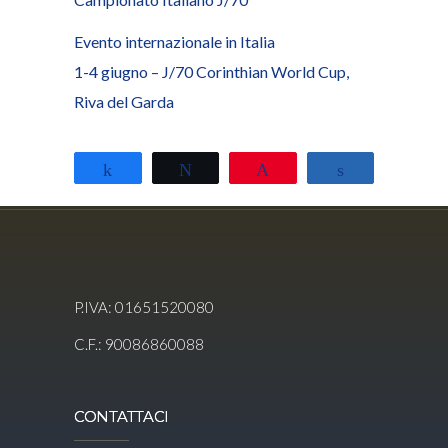
Evento internazionale in Italia
1-4 giugno – J/70 Corinthian World Cup,
Riva del Garda
Share
Tweet
Pin
Share
P.IVA: 01651520080
C.F.: 90086860088
CONTATTACI