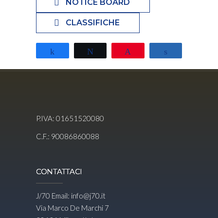
NOTICE BOARD
CLASSIFICHE
Share
Tweet
Pin
Share
P.IVA: 01651520080
C.F.: 90086860088
CONTATTACI
J/70 Email:
info@j70.it
Via Marco De Marchi 7